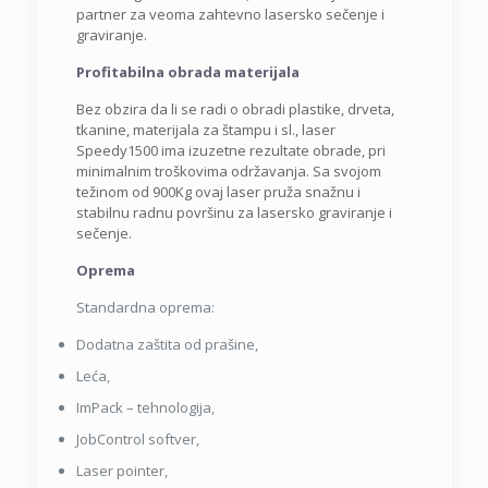
partner za veoma zahtevno lasersko sečenje i
graviranje.
Profitabilna obrada materijala
Bez obzira da li se radi o obradi plastike, drveta,
tkanine, materijala za štampu i sl., laser
Speedy1500 ima izuzetne rezultate obrade, pri
minimalnim troškovima održavanja. Sa svojom
težinom od 900Kg ovaj laser pruža snažnu i
stabilnu radnu površinu za lasersko graviranje i
sečenje.
Oprema
Standardna oprema:
Dodatna zaštita od prašine,
Leća,
ImPack – tehnologija,
JobControl softver,
Laser pointer,