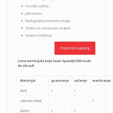
TroCAM softver,
JobCreator,
Nadogradnja laserske snage,
Sistem za usisavanje na glavi,
Vodeno hlađenje.
Preuzmite katalog
Lista meterijala koje laser Speedy1500 može
da obradi:
Materijal
graviranje
sečenje
markiranje
Akril
•
•
Lakirani metal
•
Delrin
•
•