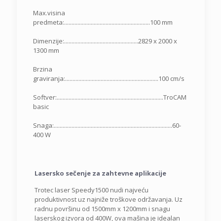
Max.visina
predmeta:..........................................................100 mm
Dimenzije:..................................................2829 x 2000 x
1300 mm
Brzina
graviranja:...............................................................100 cm/s
Softver:........................................................................TroCAM
basic
Snaga:................................................................................60-
400 W
Lasersko sečenje za zahtevne aplikacije
Trotec laser Speedy1500 nudi najveću
produktivnost uz najniže troškove održavanja. Uz
radnu površinu od 1500mm x 1200mm i snagu
laserskog izvora od 400W, ova mašina je idealan