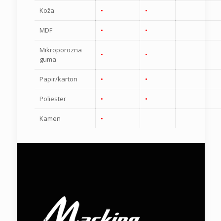
Koža
•
•
MDF
•
•
Mikroporozna
•
•
guma
Papir/karton
•
•
Poliester
•
•
Kamen
•