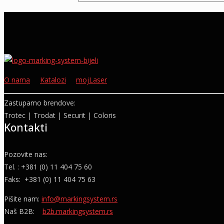
O nama
Katalozi
mojLaser
Zastupamo brendove:
Trotec | Trodat | Securit | Coloris
Kontakti
Pozovite nas:
Tel. : +381 (0) 11 404 75 60
Faks: +381 (0) 11 404 75 63
Pišite nam:
info@markingsystem.rs
Naš B2B:
b2b.markingsystem.rs