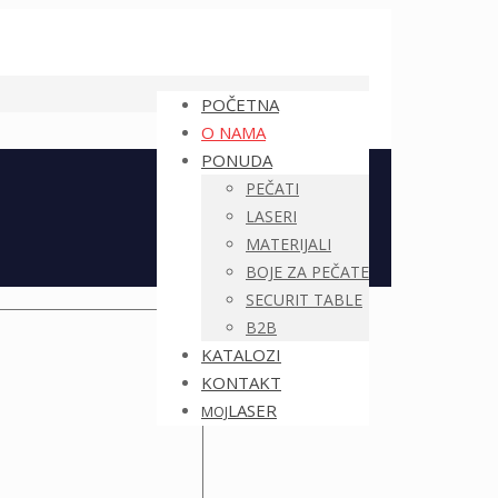
POČETNA
O NAMA
PONUDA
PEČATI
LASERI
MATERIJALI
BOJE ZA PEČATE
SECURIT TABLE
B2B
KATALOZI
KONTAKT
LASER
MOJ