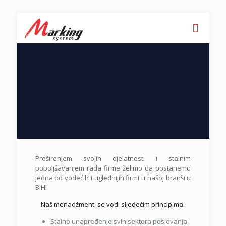
Proširenjem svojih djelatnosti i stalnim
poboljšavanjem rada firme želimo da postanemo
jedna od vodećih i uglednijih firmi u našoj branši u
BiH!
Naš menadžment se vodi sljedećim principima:
Stalno unapređenje svih sektora poslovanja,