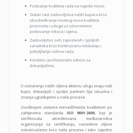
Podizanje kvaliteta rada na najviše nivoe,
Stalan rast zadovoljstva naših kupaca kroz
obezbeđivanje visokog nivoa kvaliteta
proizvoda i usluga uz istovremeno
poštovanje rokova i cijena,
Zadovoljstvo svih zaposlenih i spoljnih
saradnika kroz kontinuiranu edukaciju i
poboljšanje uslova rada,
Korektni i profesionalni odnosi sa
dobavljačima.
U ostvarenju naših ciljeva aktivnu ulogu imaju naši
kupci, dobavljači i spoljni partneri čija iskustva i
znanja ugrađujemo u naše procese.
Uvođenjem sistema menadžmenta kvalitetom po
zahtjevima standarda
ISO 9001:2000
, koji je
verifikovala akreditovana međunarodna
organizacija za certifikaciju, navedene ciljeve
ostvarivaćemo kroz naše procese i tako zajedno