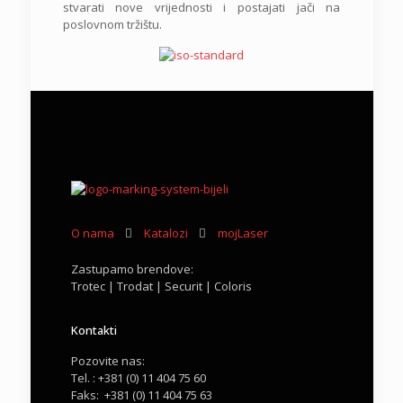
stvarati nove vrijednosti i postajati jači na
poslovnom tržištu.
O nama
Katalozi
mojLaser
Zastupamo brendove:
Trotec | Trodat | Securit | Coloris
Kontakti
Pozovite nas:
Tel. : +381 (0) 11 404 75 60
Faks: +381 (0) 11 404 75 63