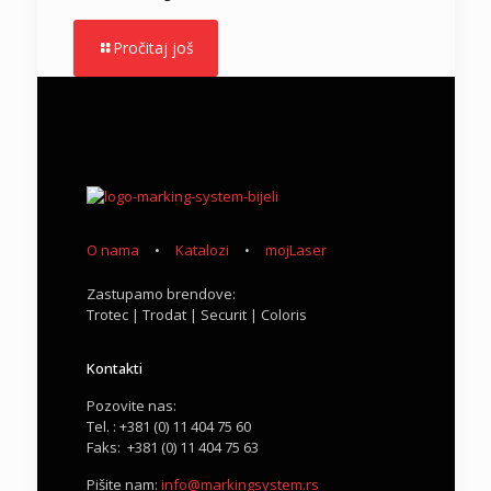
Pročitaj još
O nama
Katalozi
mojLaser
Zastupamo brendove:
Trotec | Trodat | Securit | Coloris
Kontakti
Pozovite nas:
Tel. : +381 (0) 11 404 75 60
Faks: +381 (0) 11 404 75 63
Pišite nam:
info@markingsystem.rs