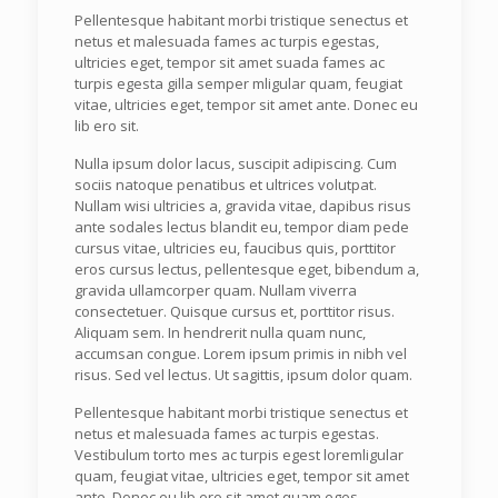
Pellentesque habitant morbi tristique senectus et
netus et malesuada fames ac turpis egestas,
ultricies eget, tempor sit amet suada fames ac
turpis egesta gilla semper mligular quam, feugiat
vitae, ultricies eget, tempor sit amet ante. Donec eu
lib ero sit.
Nulla ipsum dolor lacus, suscipit adipiscing. Cum
sociis natoque penatibus et ultrices volutpat.
Nullam wisi ultricies a, gravida vitae, dapibus risus
ante sodales lectus blandit eu, tempor diam pede
cursus vitae, ultricies eu, faucibus quis, porttitor
eros cursus lectus, pellentesque eget, bibendum a,
gravida ullamcorper quam. Nullam viverra
consectetuer. Quisque cursus et, porttitor risus.
Aliquam sem. In hendrerit nulla quam nunc,
accumsan congue. Lorem ipsum primis in nibh vel
risus. Sed vel lectus. Ut sagittis, ipsum dolor quam.
Pellentesque habitant morbi tristique senectus et
netus et malesuada fames ac turpis egestas.
Vestibulum torto mes ac turpis egest loremligular
quam, feugiat vitae, ultricies eget, tempor sit amet
ante. Donec eu lib ero sit amet quam eges.