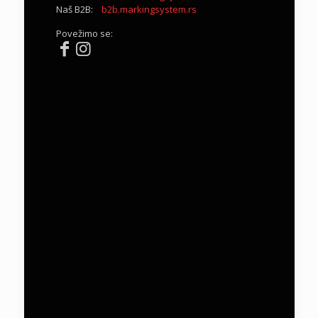
Naš B2B:
b2b.markingsystem.rs
Povežimo se: