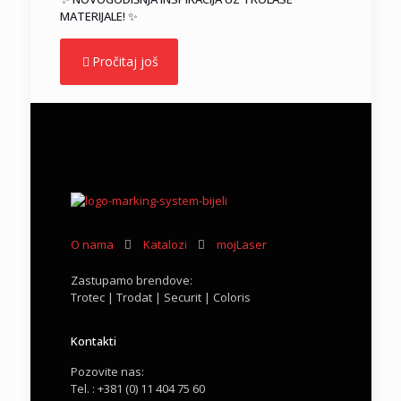
MATERIJALE! ✨
Pročitaj još
O nama
Katalozi
mojLaser
Zastupamo brendove:
Trotec | Trodat | Securit | Coloris
Kontakti
Pozovite nas:
Tel. : +381 (0) 11 404 75 60