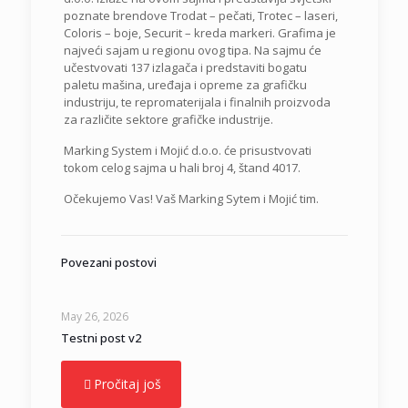
poznate brendove Trodat – pečati, Trotec – laseri,
Coloris – boje, Securit – kreda markeri. Grafima je
najveći sajam u regionu ovog tipa. Na sajmu će
učestvovati 137 izlagača i predstaviti bogatu
paletu mašina, uređaja i opreme za grafičku
industriju, te repromaterijala i finalnih proizvoda
za različite sektore grafičke industrije.
Marking System i Mojić d.o.o. će prisustvovati
tokom celog sajma u hali broj 4, štand 4017.
Očekujemo Vas! Vaš Marking Sytem i Mojić tim.
Povezani postovi
May 26, 2026
Testni post v2
Pročitaj još