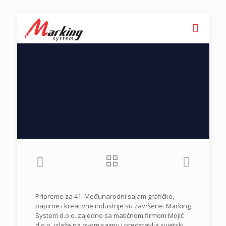
Pripreme za 41. Međunarodni sajam grafičke,
papirne i kreativne industrije su završene. Marking
System d.o.o. zajedno sa matičnom firmom Mojić
d.o.o. izlaže na ovom sajmu i predstavlja svjetski